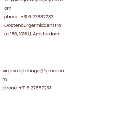
om
phone:
+31 6 27887233
Oostenburgermiddenstra
at 156, 1018 LL Amsterdam
Treatments
virginie.lightangel@gmail.co
m
phone:
+31 6 27887233
Oostenburgermiddenstraat
156, 1018 LL Amsterdam
Meet Virginie