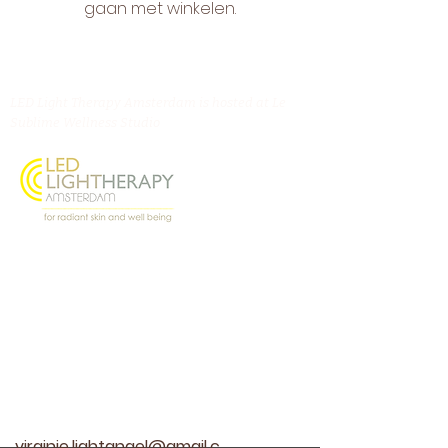
gaan met winkelen.
LED Light Therapy Amsterdam is hosted at Le
Sublime Wellness Studio
Oostenburgermiddenstraat 156, 1018 LL
Amsterdam
@ledlighttherapyamsterdam
Contact
virginie.lightangel@gmail.c