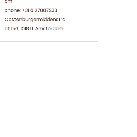
om
phone:
+31 6 27887233
Oostenburgermiddenstra
at 156, 1018 LL Amsterdam
Treatments
virginie.lightangel@gmail.co
m
phone:
+31 6 27887233
Oostenburgermiddenstraat
156, 1018 LL Amsterdam
Meet Virginie