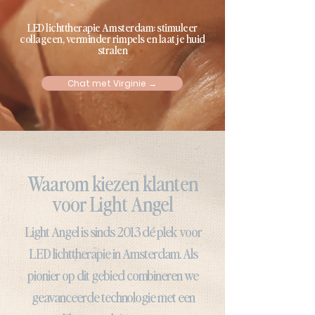
LED lichttherapie Amsterdam: stimuleer
collageen, verminder rimpels en laat je huid
stralen
Chat met Virginie →
Waarom kiezen klanten
voor Light Angel
Light Angel is sinds 2013 dé plek voor
LED lichttherapie in Amsterdam. Als
pionier op dit gebied combineren we
geavanceerde technologie met een