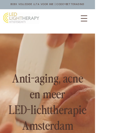
BOEK VOLLEDIGE LLTA VOOR 99E | CODE=BETTERAGING
Anti-aging, acne
en meer
LED-lichttherapie
Amsterdam