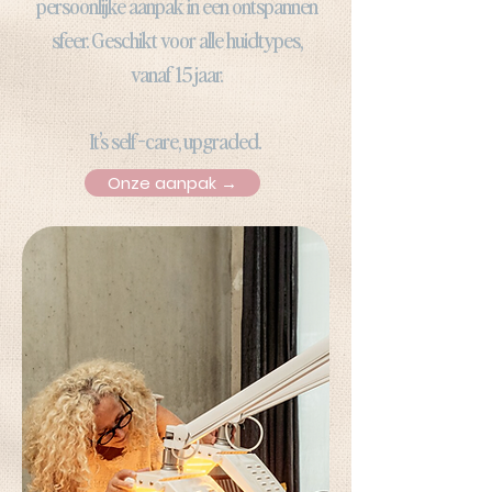
persoonlijke aanpak in een ontspannen
sfeer. Geschikt voor alle huidtypes,
vanaf 15 jaar.
It’s self-care, upgraded.
Onze aanpak →