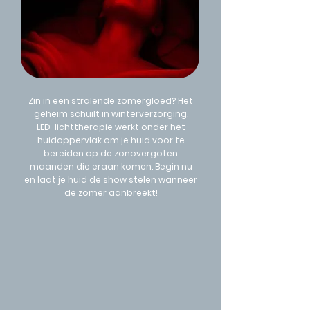
Zin in een stralende zomergloed? Het
geheim schuilt in winterverzorging.
LED-lichttherapie werkt onder het
huidoppervlak om je huid voor te
bereiden op de zonovergoten
maanden die eraan komen. Begin nu
en laat je huid de show stelen wanneer
de zomer aanbreekt!