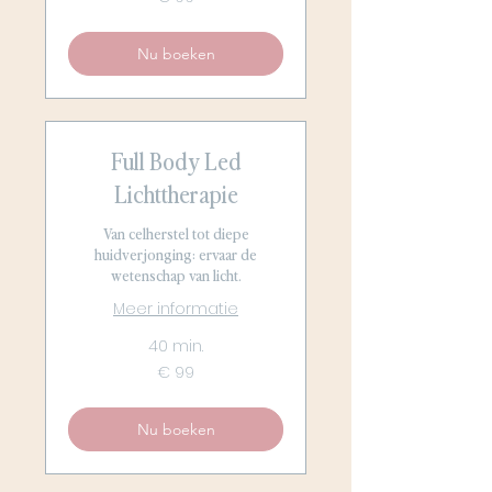
euro
Nu boeken
Full Body Led
Lichttherapie
Van celherstel tot diepe
huidverjonging: ervaar de
wetenschap van licht.
Meer informatie
40 min.
99
€ 99
euro
Nu boeken