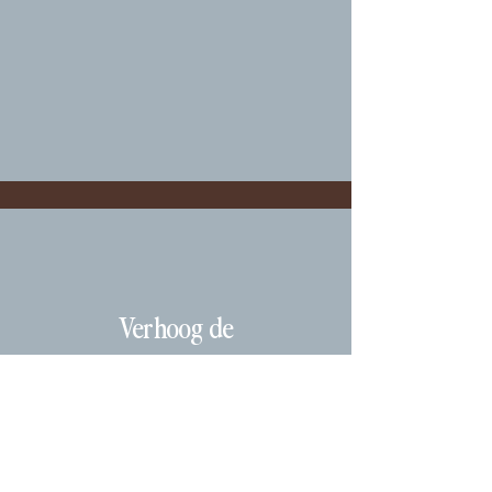
Verhoog de
collageenproductie
Verzacht rimpels en fijne lijntjes
voordat ze verschijnen.
BOOK NOW