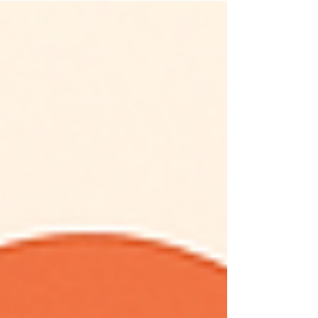
ondersteuning. Rode lichttherapie is een
non-invasieve manier om herstel op
celniveau te stimuleren. Door natuurlijke
herstelprocessen aan te jagen helpt het
het lichaam om balans te vinden en
ontsteking te verminderen. Wat is rode
lichttherapie? Rode lichttherapie (RLT), ook
bekend als low-level lasertherapie