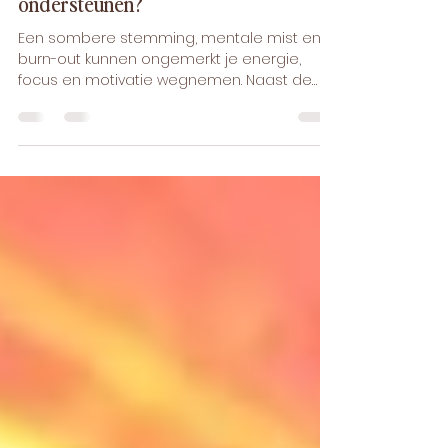
ondersteunen?
Een sombere stemming, mentale mist en
burn-out kunnen ongemerkt je energie,
focus en motivatie wegnemen. Naast de
begeleiding van een arts of therapeut
zoeken veel mensen naar zachte,
natuurlijke manieren om zich weer wat
meer zichzelf te voelen. Eén aanpak die
aandacht krijgt, is fotobiomodulatie — het
gebruik van specifieke golflengtes rood en
nabij-infrarood licht om het lichaam op
celniveau te ondersteunen. Hier een eerlijk
verhaal over wat het wel, en niet, voor je
stemm