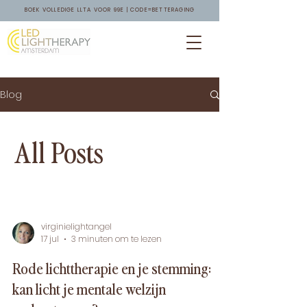
BOEK VOLLEDIGE LLTA VOOR 99E | CODE=BETTERAGING
Blog
All Posts
virginielightangel
17 jul
3 minuten om te lezen
Rode lichttherapie en je stemming:
kan licht je mentale welzijn