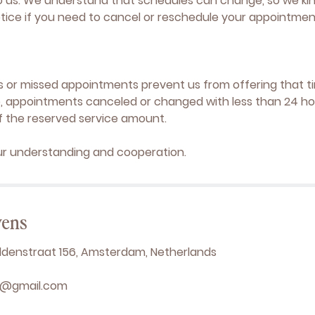
to us. We understand that schedules can change, so we kind
otice if you need to cancel or reschedule your appointmen
s or missed appointments prevent us from offering that t
e, appointments canceled or changed with less than 24 hour
f the reserved service amount.
ur understanding and cooperation.
vens
denstraat 156, Amsterdam, Netherlands
el@gmail.com