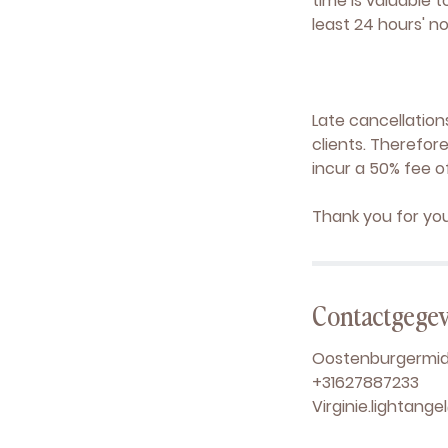
time is valuable 
least 24 hours' n
Late cancellation
clients. Therefor
incur a 50% fee o
Thank you for yo
Contactgege
Oostenburgermid
+31627887233
Virginie.lightang