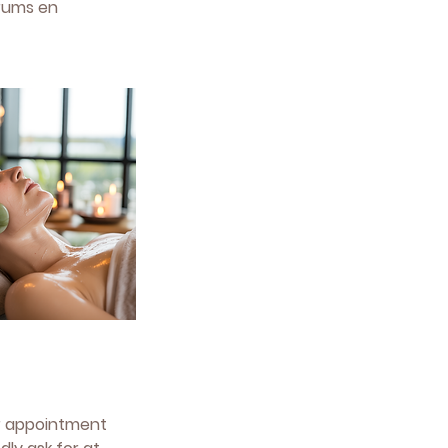
erums en
ur appointment