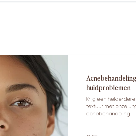
Acnebehandeling
huidproblemen
Krijg een helderder
textuur met onze ui
acnebehandeling.
85