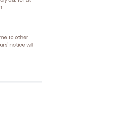
ly ask for at
t.
ime to other
s' notice will