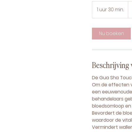
99
eu
1 uur 30 min.
1
u
u
3
Nu boeken
0
m
i
n
Beschrijving 
.
De Gua Sha Touc
Om de effecten v
een eeuwenoude t
behandelaars geb
bloedsomloop en
Bevordert de blo
waardoor de vital
Vermindert walle