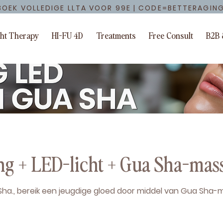
BOEK VOLLEDIGE LLTA VOOR 99E | CODE=BETTERAGIN
ght Therapy
HI-FU 4D
Treatments
Free Consult
B2B 
ng + LED-licht + Gua Sha-mas
 Sha., bereik een jeugdige gloed door middel van Gua Sha