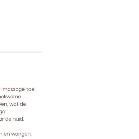
a-massage toe,
e bekwame
pen, wat de
ge:
r de huid,
en en wangen.