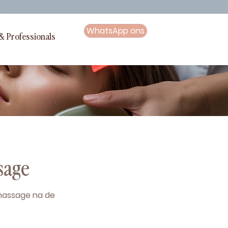
G
WhatsApp ons
& Professionals
sage
-massage na de