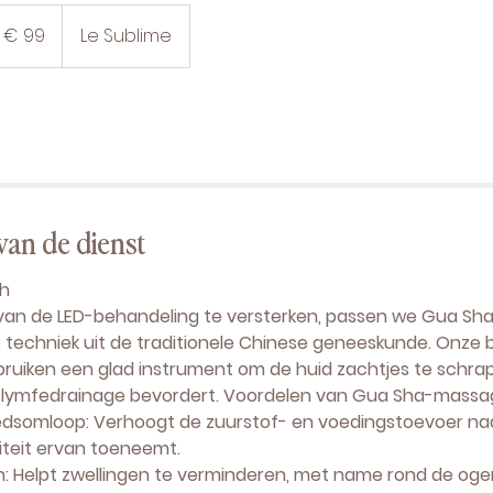
ro
€ 99
Le Sublime
van de dienst
h
an de LED-behandeling te versterken, passen we Gua Sh
echniek uit de traditionele Chinese geneeskunde. Onz
ruiken een glad instrument om de huid zachtjes te schra
 lymfedrainage bevordert. Voordelen van Gua Sha-massa
edsomloop: Verhoogt de zuurstof- en voedingstoevoer naa
iteit ervan toeneemt.
n: Helpt zwellingen te verminderen, met name rond de og