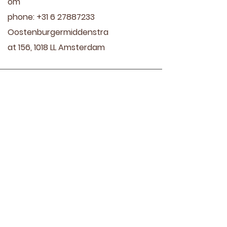
om
phone:
+31 6 27887233
Oostenburgermiddenstra
at 156, 1018 LL Amsterdam
Treatments
virginie.lightangel@gmail.co
m
phone:
+31 6 27887233
Oostenburgermiddenstraat
156, 1018 LL Amsterdam
Meet Virginie