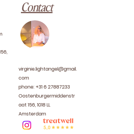
Contact
om
56,
virginie.lightangel@gmail.
com
phone: +31 6 27887233
Oostenburgermiddenstr
aat 156, 1018 LL
Amsterdam