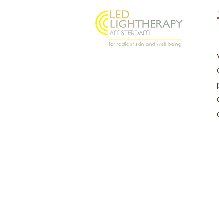
Oostenburgermiddenstraat
156, 1018 LL Amsterdam
@ledlighttherapyamsterdam