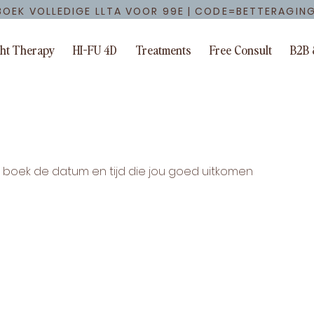
BOEK VOLLEDIGE LLTA VOOR 99E | CODE=BETTERAGIN
ght Therapy
HI-FU 4D
Treatments
Free Consult
B2B 
n boek de datum en tijd die jou goed uitkomen