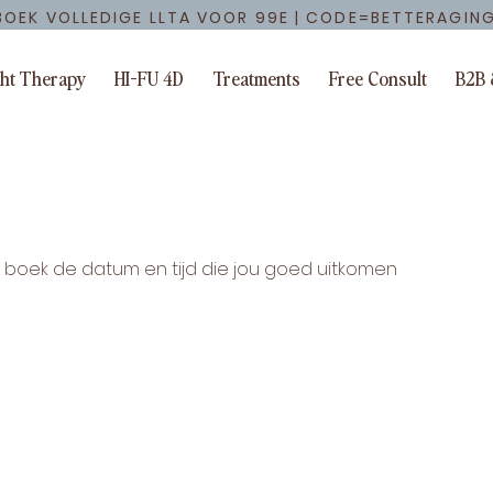
BOEK VOLLEDIGE LLTA VOOR 99E | CODE=BETTERAGIN
ght Therapy
HI-FU 4D
Treatments
Free Consult
B2B 
n boek de datum en tijd die jou goed uitkomen