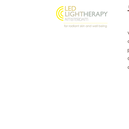
Oostenburgermiddenstraat
156, 1018 LL Amsterdam
@ledlighttherapyamsterdam