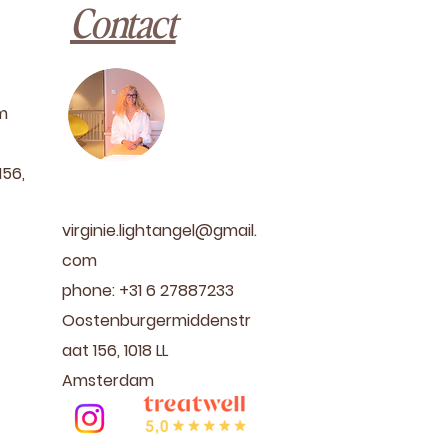
Contact
om
56,
virginie.lightangel@gmail.
com
phone: +31 6 27887233
Oostenburgermiddenstr
aat 156, 1018 LL
Amsterdam