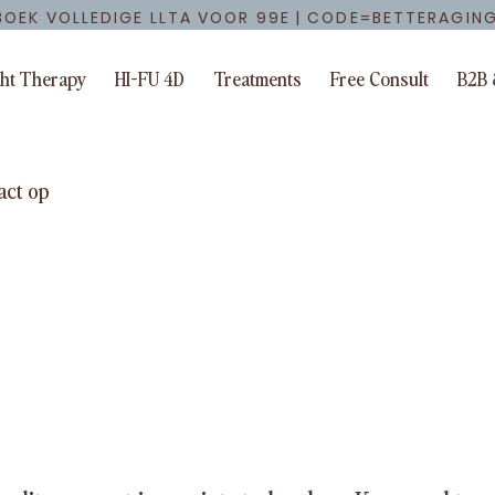
BOEK VOLLEDIGE LLTA VOOR 99E | CODE=BETTERAGIN
ght Therapy
HI-FU 4D
Treatments
Free Consult
B2B 
act op