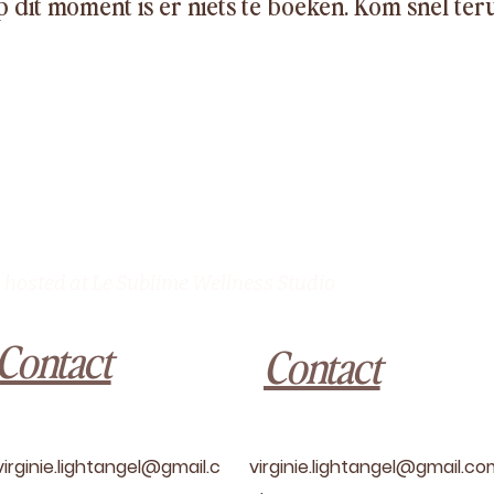
 dit moment is er niets te boeken. Kom snel ter
hosted at Le Sublime Wellness Studio
Contact
Contact
virginie.lightangel@gmail.c
virginie.lightangel@gmail.c