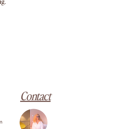
ug.
Contact
om