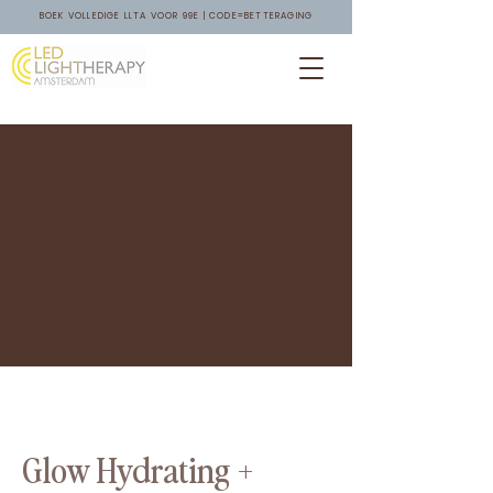
BOEK VOLLEDIGE LLTA VOOR 99E | CODE=BETTERAGING
Glow Hydrating +