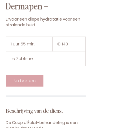
Dermapen +
Ervaar een diepe hydratatie voor een
stralende huid.
140
euro
1 uur 55 min.
1
€ 140
u
u
Le Sublime
5
5
m
i
Nu boeken
n
.
Beschrijving van de dienst
De Coup d'Éclat-behandeling is een