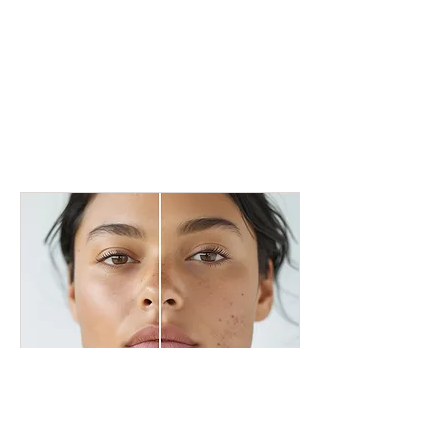
Acnebehandeling voor
huidproblemen