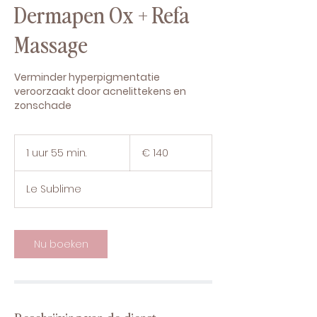
Dermapen Ox + Refa
Massage
Verminder hyperpigmentatie
veroorzaakt door acnelittekens en
zonschade
140
euro
1 uur 55 min.
1
€ 140
u
u
Le Sublime
5
5
m
i
Nu boeken
n
.