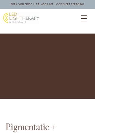
BOEK VOLLEDIGE LLTA VOOR 99E | CODE=BETTERAGING
Pigmentatie +