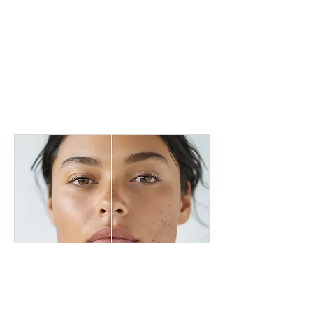
Acnebehandeling voor
huidproblemen