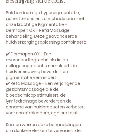
Beschrijving van de dienst
Pak hardnekkige hyperpigmentatie,
acnelittekens en zonschade aan met
onze krachtige Pigmentatie +
Dermapen OX + Refa Massage
behandeling. Deze geavanceerde
huidverzorgingsoplossing combineert:
✔️ Dermapen OX – Een
microneedlingtechniek die de
collageenproductie stimuleert, de
huidvernieuwing bevordert en
pigmentatie vermindert.
✔️ Refa Massage – Een verjongende
gezichtsmassage die de
bloedsomloop stimuleert, de
lymfedrainage bevordert en de
opname van huidproducten verbetert
voor een stralendere, egalere teint.
Samen werken deze behandelingen
om donkere vlekken te vervagen, de